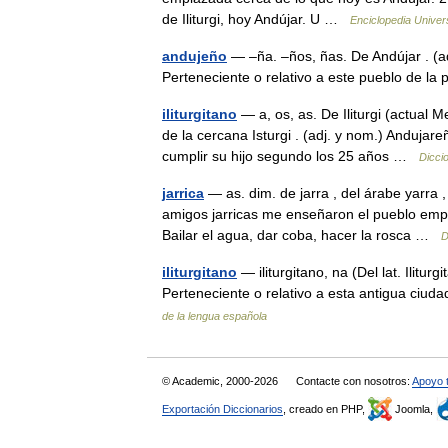
de Iliturgi, hoy Andújar. U …
Enciclopedia Univer
andujeño
— –ña. –ños, ñas. De Andújar . (adj
Perteneciente o relativo a este pueblo de l
iliturgitano
— a, os, as. De Iliturgi (actual 
de la cercana Isturgi . (adj. y nom.) Andujareñ
cumplir su hijo segundo los 25 años …
Dicci
jarrica
— as. dim. de jarra , del árabe yarra ,
amigos jarricas me enseñaron el pueblo empeza
Bailar el agua, dar coba, hacer la rosca …
D
iliturgitano
— iliturgitano, na (Del lat. Iliturgi
Perteneciente o relativo a esta antigua ciudad
de la lengua española
© Academic, 2000-2026
Contacte con nosotros:
Apoyo 
Exportación Diccionarios
, creado en PHP,
Joomla,