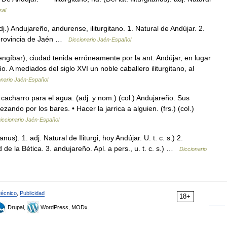
sal
.) Andujareño, andurense, iliturgitano. 1. Natural de Andújar. 2.
a provincia de Jaén …
Diccionario Jaén-Español
Mengíbar), ciudad tenida erróneamente por la ant. Andújar, en lugar
o. A mediados del siglo XVI un noble caballero iliturgitano, al
onario Jaén-Español
 cacharro para el agua. (adj. y nom.) (col.) Andujareño. Sus
ndo por los bares. • Hacer la jarrica a alguien. (frs.) (col.)
iccionario Jaén-Español
tānus). 1. adj. Natural de Iliturgi, hoy Andújar. U. t. c. s.) 2.
 de la Bética. 3. andujareño. Apl. a pers., u. t. c. s.) …
Diccionario
técnico
,
Publicidad
18+
Drupal,
WordPress, MODx.