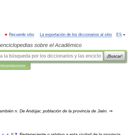
Recuerde sitio
La exportación de los diccionarios al sitio
ES
s enciclopedias sobre el Académico
¡Buscar!
interpretaciones
también
n
.
De
Andújar
,
población
de
la
provincia
de
Jaén
.
⇒
.
c
.
s
.
||
2
.
Perteneciente
o
relativo
a
esta
ciudad
de
la
provincia