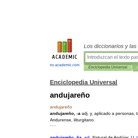
Los diccionarios y la
es-academic.com
Enciclopedia Universal
Enciclopedia Universal
andujareño
andujareño
andujareño
, -
a
adj
.
y
,
aplicado
a
personas
,
Andurense
,
iliturgitano
.
* * *
andujareño
,
ña
.
adj
.
Natural
de
Andújar
.
U
.
t