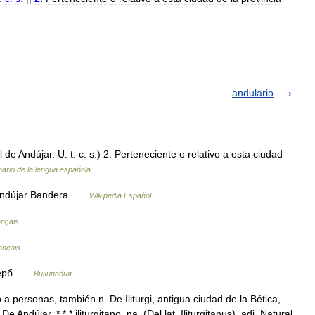
andulario
de Andújar. U. t. c. s.) 2. Perteneciente o relativo a esta ciudad
nario de la lengua española
 Andújar Bandera …
Wikipedia Español
ançais
ançais
 Герб …
Википедия
do a personas, también n. De Iliturgi, antigua ciudad de la Bética,
ndújar. * * * iliturgitano, na. (Del lat. Iliturgitānus). adj. Natural