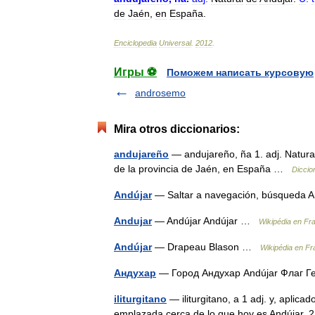
de
Jaén
,
en
España
.
Enciclopedia
Universal
.
2012
.
Игры ⚽
Поможем написать курсовую
androsemo
Mira otros diccionarios:
andujareño
— andujareño, ña 1. adj. Natural 
de la provincia de Jaén, en España …
Diccio
Andújar
— Saltar a navegación, búsqueda
Andujar
— Andújar Andújar …
Wikipédia en Fr
Andújar
— Drapeau Blason …
Wikipédia en Fr
Андухар
— Город Андухар Andújar Флаг
iliturgitano
— iliturgitano, a 1 adj. y, aplica
emplazada cerca de lo que hoy es Andújar. 2 De A